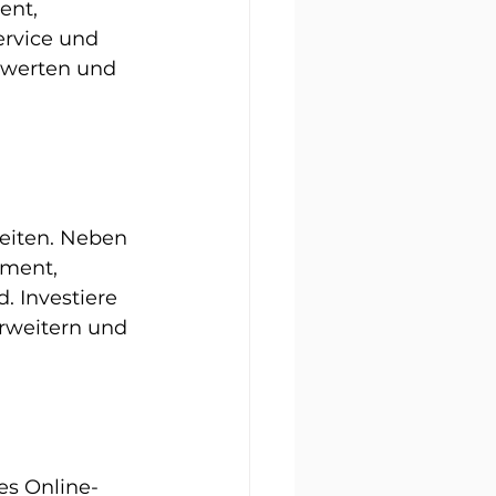
nt, 
rvice und 
bewerten und 
eiten. Neben 
ment, 
 Investiere 
rweitern und 
es Online-