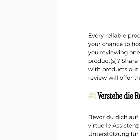
Every reliable pro
your chance to hoo
you reviewing one
product(s)? Share w
with products out 
review will offer t
#1
Verstehe die Ro
Bevor du dich auf
virtuelle Assistenz
Unterstützung für