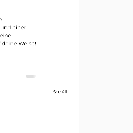
e 
 und einer 
eine 
f deine Weise!
See All