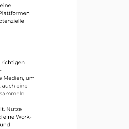
eine 
Plattformen 
tenzielle 
 richtigen 
-
le Medien, um 
 auch eine 
u sammeln.
it. Nutze 
d eine Work-
 und 