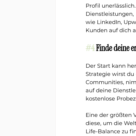
Profil unerlässlic
Dienstleistungen,
wie LinkedIn, Upwo
Kunden auf dich 
#4
 Finde deine 
Der Start kann her
Strategie wirst d
Communities, nimm
auf deine Dienstl
kostenlose Probez
Eine der größten V
diese, um die Wel
Life-Balance zu fi