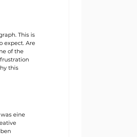
raph. This is 
o expect. Are 
e of the 
frustration 
hy this 
 was eine 
eative 
aben 