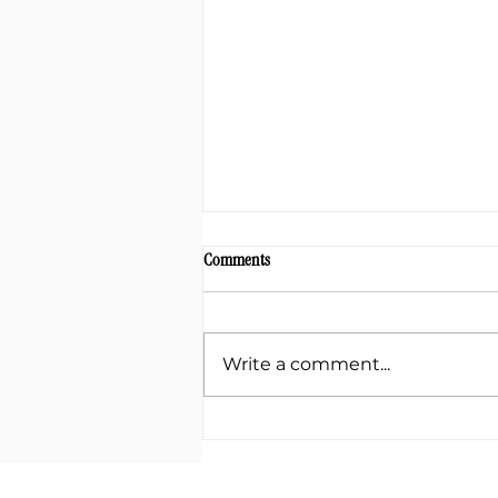
Comments
Write a comment...
Dein WARUM – Der Schlüssel zu
deinem Erfolg! 🔑