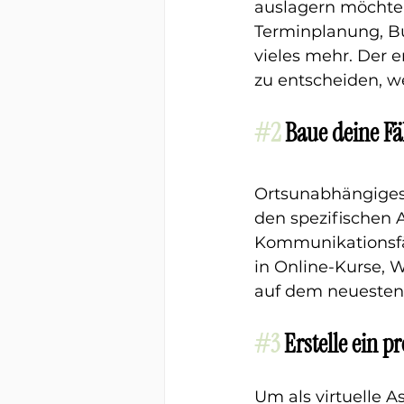
auslagern möchte
Terminplanung, B
vieles mehr. Der e
zu entscheiden, w
#2
Baue deine Fä
Ortsunabhängiges 
den spezifischen 
Kommunikationsfä
in Online-Kurse, 
auf dem neuesten 
#3
Erstelle ein p
Um als virtuelle A