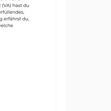
z (VA) hast du 
rfüllendes, 
 erfährst du, 
welche 